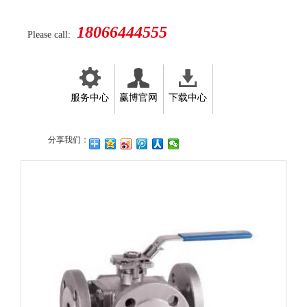
18066444555
Please call:
服务中心
赢博官网
下载中心
分享我们：