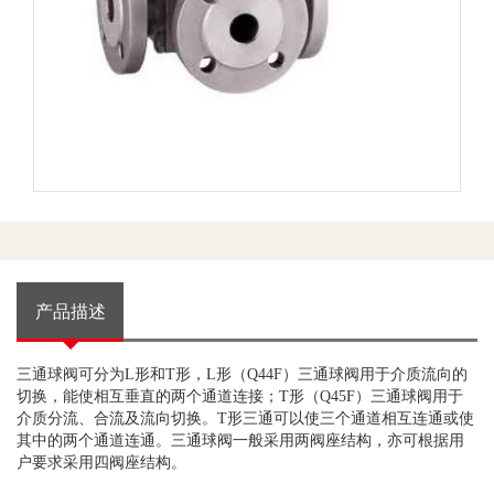
产品描述
三通球阀可分为L形和T形，L形（Q44F）三通球阀用于介质流向的
切换，能使相互垂直的两个通道连接；T形（Q45F）三通球阀用于
介质分流、合流及流向切换。T形三通可以使三个通道相互连通或使
其中的两个通道连通。三通球阀一般采用两阀座结构，亦可根据用
户要求采用四阀座结构。