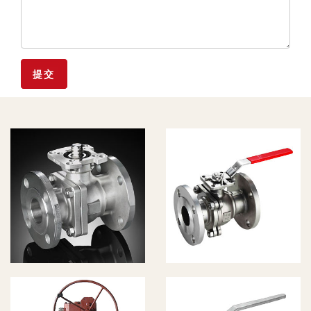
高平台法兰
高平台法兰
球阀
球阀