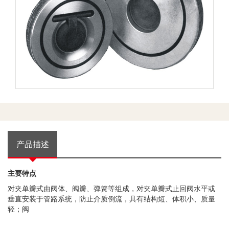
产品描述
主要特点
对夹单瓣式由阀体、阀瓣、弹簧等组成，对夹单瓣式止回阀水平或
垂直安装于管路系统，防止介质倒流，具有结构短、体积小、质量
轻；阀