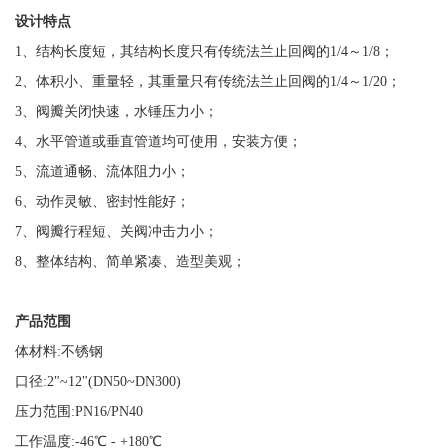
设计特点
1、结构长度短，其结构长度只有传统法兰止回阀的1/4～1/8；
2、体积小、重量轻，其重量只有传统法兰止回阀的1/4～1/20；
3、阀瓣关闭快速，水锤压力小；
4、水平管道或垂直管道均可使用，安装方便；
5、流道通畅、流体阻力小；
6、动作灵敏、密封性能好；
7、阀瓣行程短、关阀冲击力小；
8、整体结构、简单紧凑、造型美观；
产品范围
体材料
:不锈钢
口径
:2"~12"(DN50~DN300)
压力范围
:PN16/PN40
工作温度
:-46℃ - +180℃