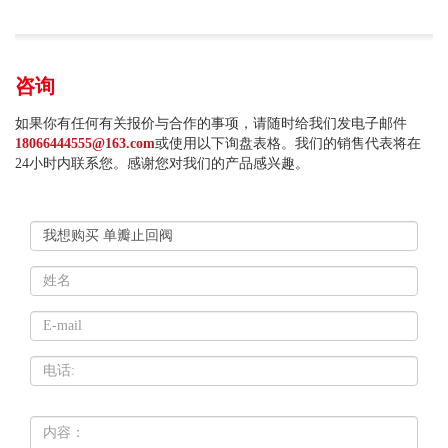
咨询
如果你有任何有关报价与合作的事项，请随时给我们发电子邮件
18066444555@163.com
或使用以下询盘表格。我们的销售代表将在
24小时内联系您。感谢您对我们的产品感兴趣。