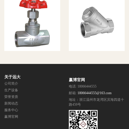
美式内螺纹
内螺纹Y型
截止阀
止回阀
关于远大
赢博官网
公司简介
电话: 18066444555
生产设备
邮箱:
18066444555@163.com
荣誉资质
地址：浙江温州市龙湾区滨海四道十
新闻动态
路459号
服务中心
赢博官网