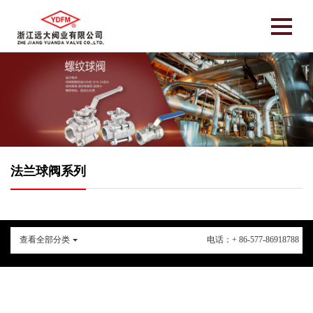
法兰球阀系列
查看全部分类
电话：+ 86-577-86918788